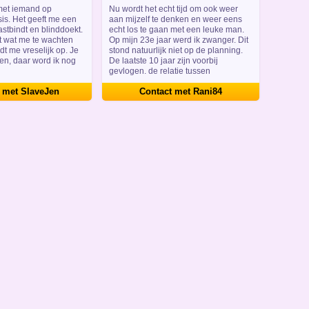
Limburg
met iemand op
Nu wordt het echt tijd om ook weer
is. Het geeft me een
aan mijzelf te denken en weer eens
astbindt en blinddoekt.
echt los te gaan met een leuke man.
t wat me te wachten
Op mijn 23e jaar werd ik zwanger. Dit
dt me vreselijk op. Je
stond natuurlijk niet op de planning.
en, daar word ik nog
De laatste 10 jaar zijn voorbij
gevlogen. de relatie tussen
 met SlaveJen
Contact met Rani84