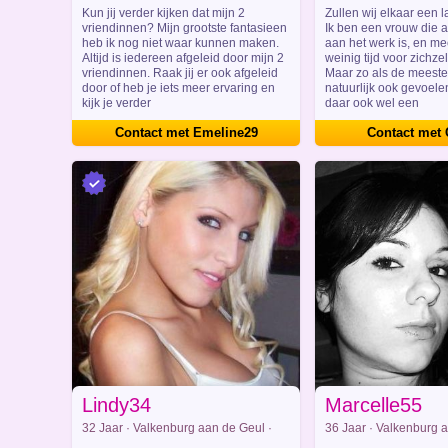
Limburg
Limburg
Kun jij verder kijken dat mijn 2
Zullen wij elkaar een 
vriendinnen? Mijn grootste fantasieen
Ik ben een vrouw die a
heb ik nog niet waar kunnen maken.
aan het werk is, en m
Altijd is iedereen afgeleid door mijn 2
weinig tijd voor zichzel
vriendinnen. Raak jij er ook afgeleid
Maar zo als de meest
door of heb je iets meer ervaring en
natuurlijk ook gevoele
kijk je verder
daar ook wel een
Contact met Emeline29
Contact met 
Lindy34
Marcelle55
32 Jaar · Valkenburg aan de Geul ·
36 Jaar · Valkenburg a
Limburg
Limburg