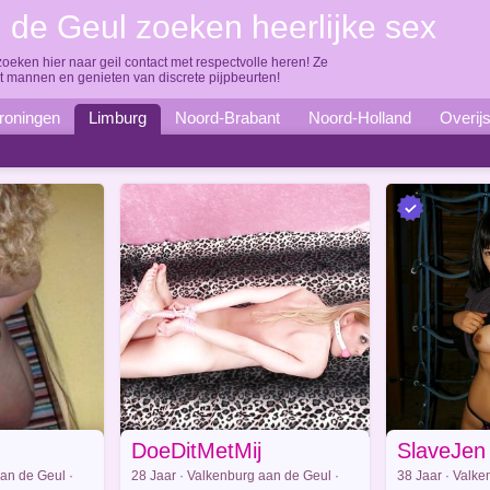
 de Geul zoeken heerlijke sex
oeken hier naar geil contact met respectvolle heren! Ze
 mannen en genieten van discrete pijpbeurten!
roningen
Limburg
Noord-Brabant
Noord-Holland
Overij
DoeDitMetMij
SlaveJen
an de Geul ·
28 Jaar · Valkenburg aan de Geul ·
38 Jaar · Valke