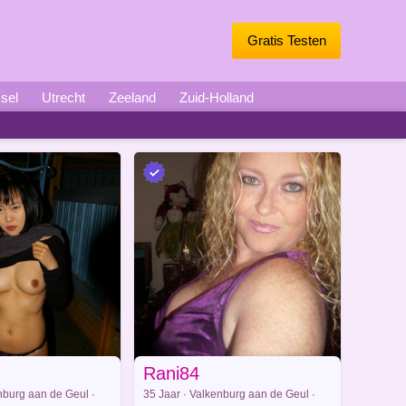
Gratis Testen
ssel
Utrecht
Zeeland
Zuid-Holland
Rani84
nburg aan de Geul ·
35 Jaar · Valkenburg aan de Geul ·