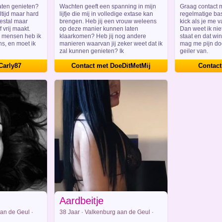
Limburg
Limburg
laten genieten?
Wachten geeft een spanning in mijn
Graag contact 
ltijd maar hard
lijfje die mij in volledige extase kan
regelmatige bas
eestal maar
brengen. Heb jij een vrouw weleens
kick als je me v
f vrij maakt.
op deze manier kunnen laten
Dan weet ik nie
e mensen heb ik
klaarkomen? Heb jij nog andere
staat en dat win
ns, en moet ik
manieren waarvan jij zeker weet dat ik
mag me pijn do
zal kunnen genieten? Ik
geiler van.
Carly87
Contact met DoeDitMetMij
Contact
Aardbeitje
an de Geul ·
38 Jaar · Valkenburg aan de Geul ·
Limburg