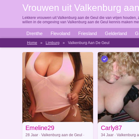
Vrouwen uit Valkenburg aan
Lekkere vrouwen uit Valkenburg aan de Geul die van vrijen houden, z
willen in de omgeving van Valkenburg aan de Geul kennis maken met
Drenthe
Flevoland
Friesland
Gelderland
G
Home
»
Limburg
»
Valkenburg Aan De Geul
Emeline29
Carly87
28 Jaar · Valkenburg aan de Geul ·
34 Jaar · Valkenburg a