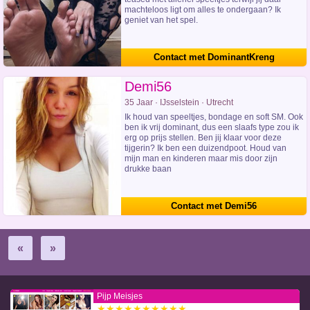
machteloos ligt om alles te ondergaan? Ik
geniet van het spel.
Contact met DominantKreng
Demi56
35 Jaar · IJsselstein · Utrecht
Ik houd van speeltjes, bondage en soft SM. Ook
ben ik vrij dominant, dus een slaafs type zou ik
erg op prijs stellen. Ben jij klaar voor deze
tijgerin? Ik ben een duizendpoot. Houd van
mijn man en kinderen maar mis door zijn
drukke baan
Contact met Demi56
«
»
Pijp Meisjes
★★★★★★★★★★