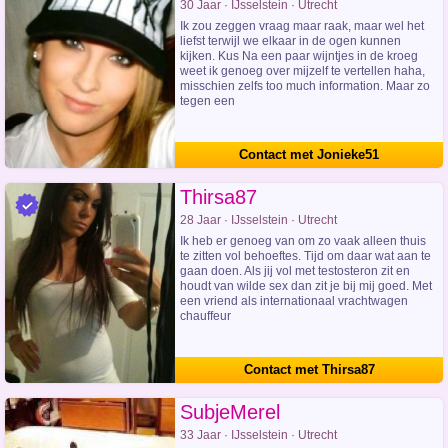
30 Jaar · IJsselstein · Utrecht
Ik zou zeggen vraag maar raak, maar wel het
liefst terwijl we elkaar in de ogen kunnen
kijken. Kus Na een paar wijntjes in de kroeg
weet ik genoeg over mijzelf te vertellen haha,
misschien zelfs too much information. Maar zo
tegen een
Contact met Jonieke51
Thirsa87
28 Jaar · IJsselstein · Utrecht
Ik heb er genoeg van om zo vaak alleen thuis
te zitten vol behoeftes. Tijd om daar wat aan te
gaan doen. Als jij vol met testosteron zit en
houdt van wilde sex dan zit je bij mij goed. Met
een vriend als internationaal vrachtwagen
chauffeur
Contact met Thirsa87
SubjeMerel
33 Jaar · IJsselstein · Utrecht