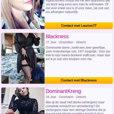
ingeschreven omdat het me wel spannend lijkt
via deze weg eens een man te ontmoeten. Of
dat voor enkel sex is of voor meer, zal ook van
jou afhangen natuurlijk.
Contact met Laurien77
Blackness
37 Jaar · IJsselstein · Utrecht
Dominante dame, zoekt een zeer gewillige,
zeer onderdanige sub. 24/7 mogelijk.. Voor jou
trek ik mijn meest donkere outfit aan, maar dan
wil ik je ook zien kruipen voor me.
Contact met Blackness
DominantKreng
34 Jaar · IJsselstein · Utrecht
Ben jij de slaaf met sterke verlangens naar
complete onmacht en vernedering? De
verlangens naar een strenge Domina die je
teased met allerlei speeltjes terwijl jij daar