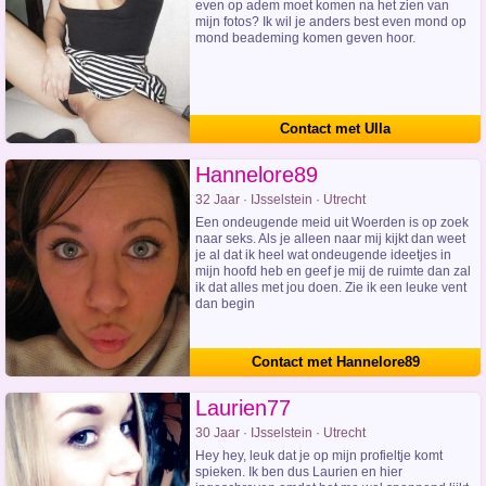
even op adem moet komen na het zien van
mijn fotos? Ik wil je anders best even mond op
mond beademing komen geven hoor.
Contact met Ulla
Hannelore89
32 Jaar · IJsselstein · Utrecht
Een ondeugende meid uit Woerden is op zoek
naar seks. Als je alleen naar mij kijkt dan weet
je al dat ik heel wat ondeugende ideetjes in
mijn hoofd heb en geef je mij de ruimte dan zal
ik dat alles met jou doen. Zie ik een leuke vent
dan begin
Contact met Hannelore89
Laurien77
30 Jaar · IJsselstein · Utrecht
Hey hey, leuk dat je op mijn profieltje komt
spieken. Ik ben dus Laurien en hier