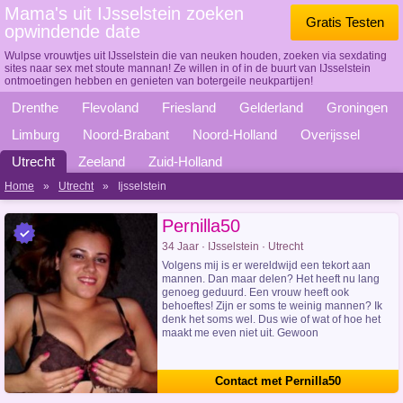
Mama's uit IJsselstein zoeken
Gratis Testen
opwindende date
Wulpse vrouwtjes uit IJsselstein die van neuken houden, zoeken via sexdating
sites naar sex met stoute mannan! Ze willen in of in de buurt van IJsselstein
ontmoetingen hebben en genieten van botergeile neukpartijen!
Drenthe
Flevoland
Friesland
Gelderland
Groningen
Limburg
Noord-Brabant
Noord-Holland
Overijssel
Utrecht
Zeeland
Zuid-Holland
Home
»
Utrecht
»
Ijsselstein
Pernilla50
34 Jaar · IJsselstein · Utrecht
Volgens mij is er wereldwijd een tekort aan
mannen. Dan maar delen? Het heeft nu lang
genoeg geduurd. Een vrouw heeft ook
behoeftes! Zijn er soms te weinig mannen? Ik
denk het soms wel. Dus wie of wat of hoe het
maakt me even niet uit. Gewoon
Contact met Pernilla50