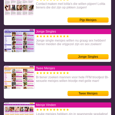
Contact maken met lolita's die willen pijpen! Lolita
tieners die dol zijn op pikken zuigen!
Pijp Meisjes
Jonge Singles
★★★★★★★★★★
Jonge single meisjes willen nu graag sex hebben!
Tiener meiden die vrijgezel zijn en sex zoeken!
Jonge Singles
Twee Meisjes
★★★★★★★★★★
Bi tiener zoeken mannen voor hete FFM triootjes! Bi-
sexuele meisjes willen triootje met geile man!
Twee Meisjes
Meisje Vinden
★★★★★★★★★★
Leuke meisjes hebben zin in spannende sexdating!