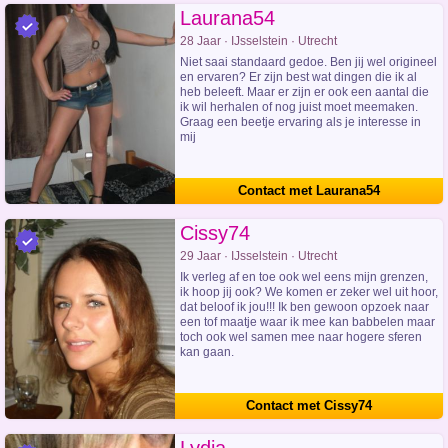
Laurana54
28 Jaar · IJsselstein · Utrecht
Niet saai standaard gedoe. Ben jij wel origineel
en ervaren? Er zijn best wat dingen die ik al
heb beleeft. Maar er zijn er ook een aantal die
ik wil herhalen of nog juist moet meemaken.
Graag een beetje ervaring als je interesse in
mij
Contact met Laurana54
Cissy74
29 Jaar · IJsselstein · Utrecht
Ik verleg af en toe ook wel eens mijn grenzen,
ik hoop jij ook? We komen er zeker wel uit hoor,
dat beloof ik jou!!! Ik ben gewoon opzoek naar
een tof maatje waar ik mee kan babbelen maar
toch ook wel samen mee naar hogere sferen
kan gaan.
Contact met Cissy74